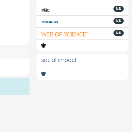
ND
ND
ND
social impact