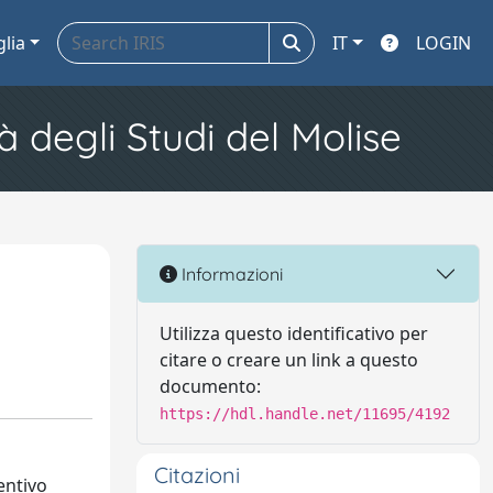
glia
IT
LOGIN
à degli Studi del Molise
Informazioni
Utilizza questo identificativo per
citare o creare un link a questo
documento:
https://hdl.handle.net/11695/4192
Citazioni
ventivo