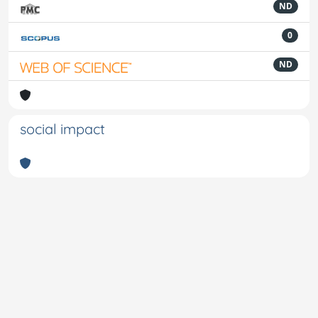
ND
0
ND
social impact
Powered by
IRIS
-
about IRIS
-