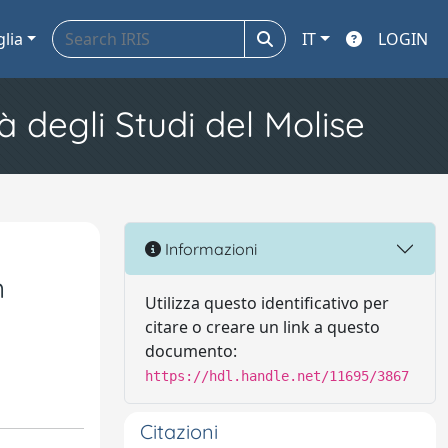
glia
IT
LOGIN
à degli Studi del Molise
Informazioni
n
Utilizza questo identificativo per
citare o creare un link a questo
documento:
https://hdl.handle.net/11695/3867
Citazioni