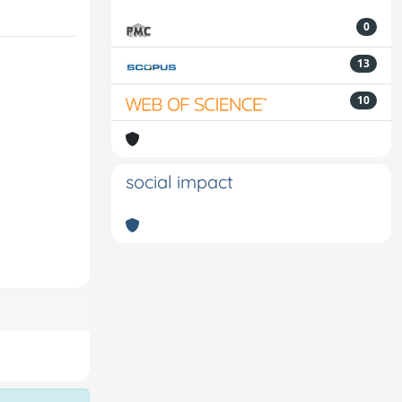
0
13
10
social impact