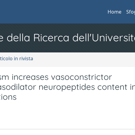
Home
Sfo
e della Ricerca dell'Universit
ticolo in rivista
m increases vasoconstrictor
sodilator neuropeptides content i
tions