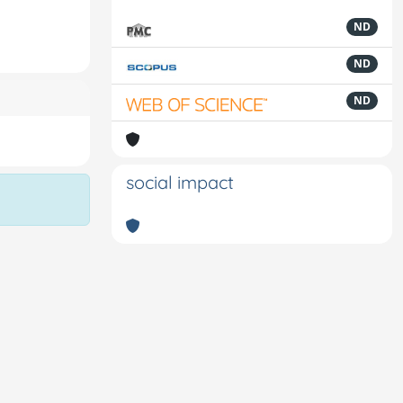
ND
ND
ND
social impact