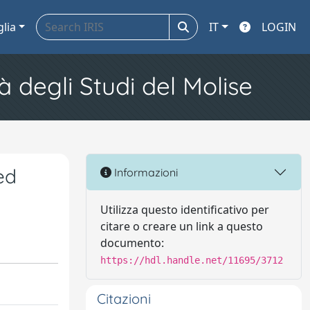
glia
IT
LOGIN
à degli Studi del Molise
ed
Informazioni
Utilizza questo identificativo per
citare o creare un link a questo
documento:
https://hdl.handle.net/11695/3712
Citazioni