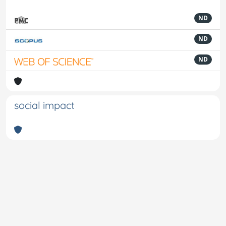
ND
ND
ND
social impact