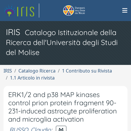
IRIS
Catalogo Istituzionale della
Ricerca dell'Università degli Studi
del Molise
IRIS
Catalogo Ricerca
1 Contributo su Rivista
1.1 Articolo in rivista
ERK1/2 and p38 MAP kinases
control prion protein fragment 90-
231-induced astrocyte proliferation
and microglia activation
RUSSO, Claudio
;