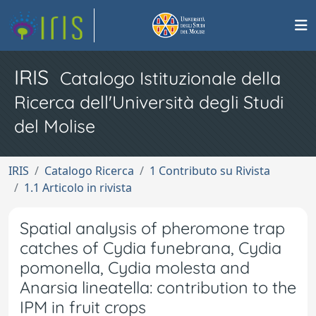
IRIS
Catalogo Istituzionale della
Ricerca dell'Università degli Studi
del Molise
IRIS
Catalogo Ricerca
1 Contributo su Rivista
1.1 Articolo in rivista
Spatial analysis of pheromone trap
catches of Cydia funebrana, Cydia
pomonella, Cydia molesta and
Anarsia lineatella: contribution to the
IPM in fruit crops