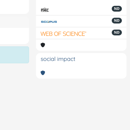
ND
ND
ND
social impact