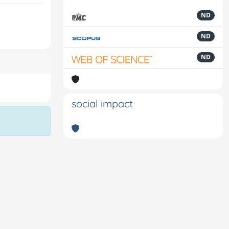
ND
ND
ND
social impact