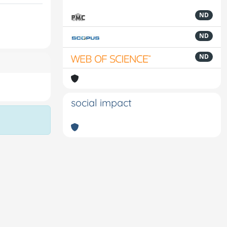
ND
ND
ND
social impact