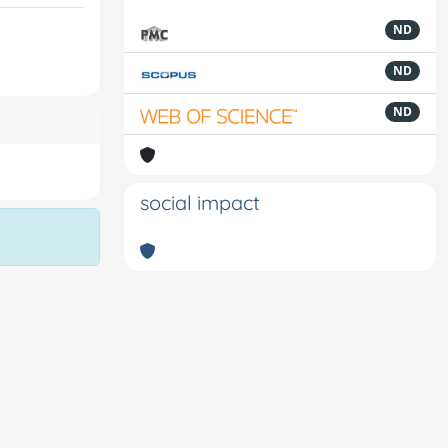
ND
ND
ND
social impact