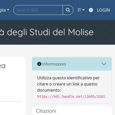
glia
IT
LOGIN
à degli Studi del Molise
ea
Informazioni
Utilizza questo identificativo per
citare o creare un link a questo
documento:
https://hdl.handle.net/11695/3201
Citazioni