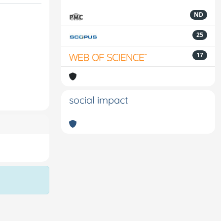
ND
25
17
social impact