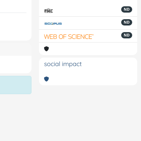
ND
ND
ND
social impact