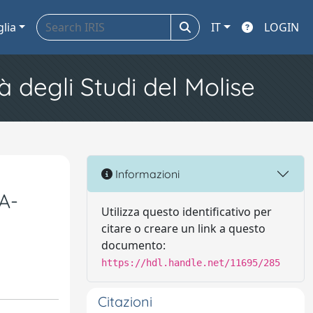
glia
IT
LOGIN
à degli Studi del Molise
Informazioni
A-
Utilizza questo identificativo per
citare o creare un link a questo
documento:
https://hdl.handle.net/11695/285
Citazioni