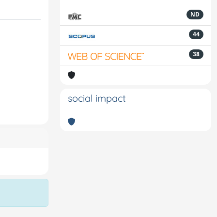
ND
44
38
social impact