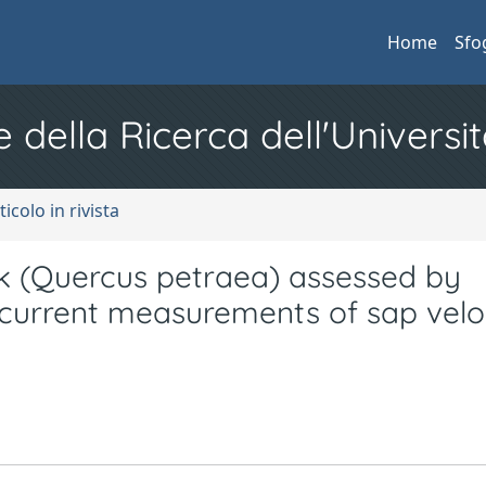
Home
Sfo
e della Ricerca dell'Universit
ticolo in rivista
ak (Quercus petraea) assessed by
urrent measurements of sap velo