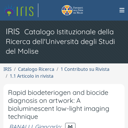
IRIS
Catalogo Istituzionale della
Ricerca dell'Università degli Studi
del Molise
IRIS
Catalogo Ricerca
1 Contributo su Rivista
1.1 Articolo in rivista
Rapid biodeteriogen and biocide
diagnosis on artwork: A
bioluminescent low-light imaging
technique
RANALLI, Giancarlo
;