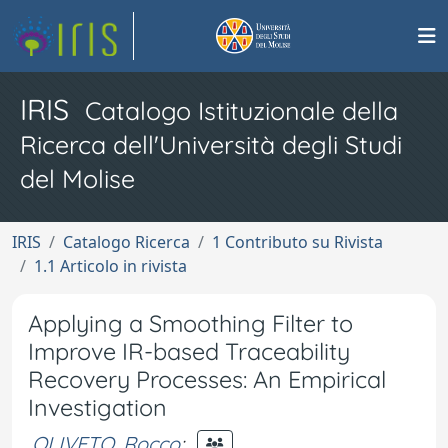
IRIS
Catalogo Istituzionale della
Ricerca dell'Università degli Studi
del Molise
IRIS
Catalogo Ricerca
1 Contributo su Rivista
1.1 Articolo in rivista
Applying a Smoothing Filter to
Improve IR-based Traceability
Recovery Processes: An Empirical
Investigation
OLIVETO, Rocco
;