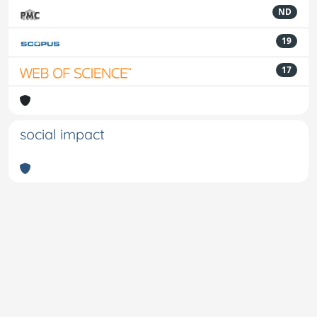
ND
19
17
social impact
Powered by
IRIS
-
about IRIS
-