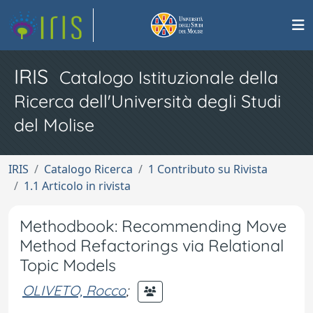
IRIS
Catalogo Istituzionale della
Ricerca dell'Università degli Studi
del Molise
IRIS
Catalogo Ricerca
1 Contributo su Rivista
1.1 Articolo in rivista
Methodbook: Recommending Move
Method Refactorings via Relational
Topic Models
OLIVETO, Rocco
;