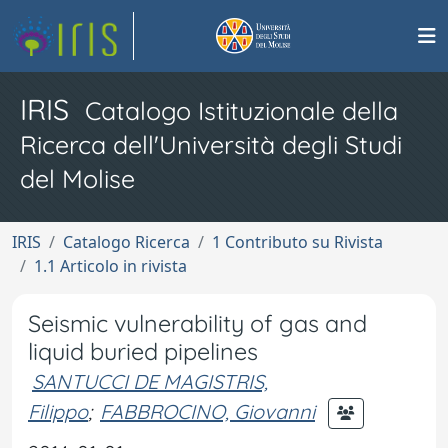
IRIS
Catalogo Istituzionale della
Ricerca dell'Università degli Studi
del Molise
IRIS
Catalogo Ricerca
1 Contributo su Rivista
1.1 Articolo in rivista
Seismic vulnerability of gas and
liquid buried pipelines
SANTUCCI DE MAGISTRIS,
Filippo
;
FABBROCINO, Giovanni