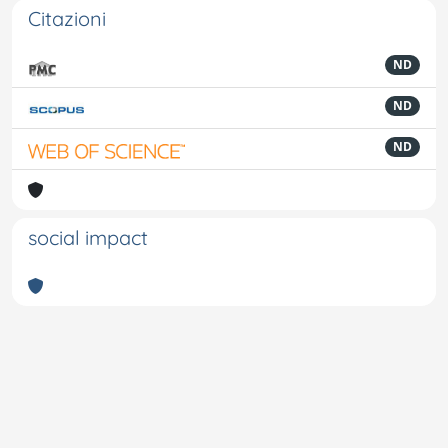
Citazioni
ND
ND
ND
social impact