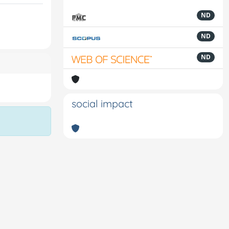
ND
ND
ND
social impact