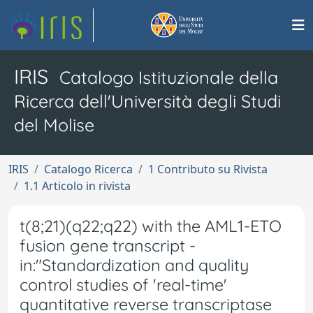
IRIS
Catalogo Istituzionale della
Ricerca dell'Università degli Studi
del Molise
IRIS
Catalogo Ricerca
1 Contributo su Rivista
1.1 Articolo in rivista
t(8;21)(q22;q22) with the AML1-ETO
fusion gene transcript -
in:"Standardization and quality
control studies of 'real-time'
quantitative reverse transcriptase