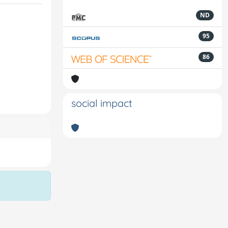
ND
95
86
social impact