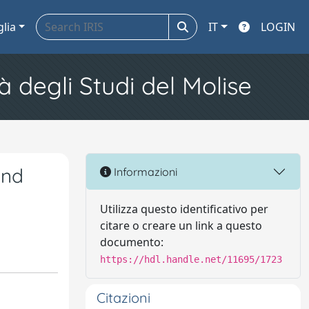
glia
IT
LOGIN
à degli Studi del Molise
and
Informazioni
Utilizza questo identificativo per
citare o creare un link a questo
documento:
https://hdl.handle.net/11695/1723
Citazioni