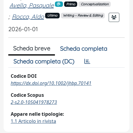
Avella, Pasquale
Primo
Conceptualization
;
Rocca, Aldo
Ultimo
Writing – Review & Editing
2026-01-01
Scheda breve
Scheda completa
Scheda completa (DC)
Codice DOI
https://dx.doi.org/10.1002/jhbp.70141
Codice Scopus
2-s2.0-105041978273
Appare nelle tipologie:
1.1 Articolo in rivista