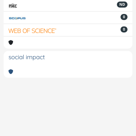
ND
0
0
social impact
Powered by
IRIS
-
about IRIS
-