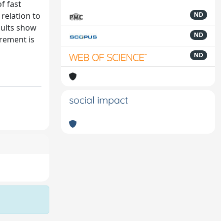
f fast
relation to
ND
sults show
ND
crement is
ND
social impact