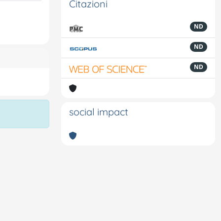
Citazioni
ND
ND
ND
social impact