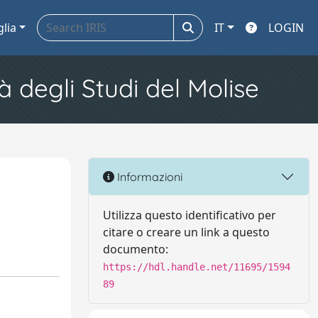
glia
IT
LOGIN
à degli Studi del Molise
Informazioni
Utilizza questo identificativo per
citare o creare un link a questo
documento:
https://hdl.handle.net/11695/1594
89