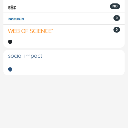
ND
0
0
social impact
Powered by
IRIS
-
about IRIS
-