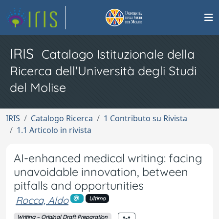
IRIS
Catalogo Istituzionale della
Ricerca dell'Università degli Studi
del Molise
IRIS
Catalogo Ricerca
1 Contributo su Rivista
1.1 Articolo in rivista
AI-enhanced medical writing: facing
unavoidable innovation, between
pitfalls and opportunities
Rocca, Aldo
Ultimo
Writing – Original Draft Preparation