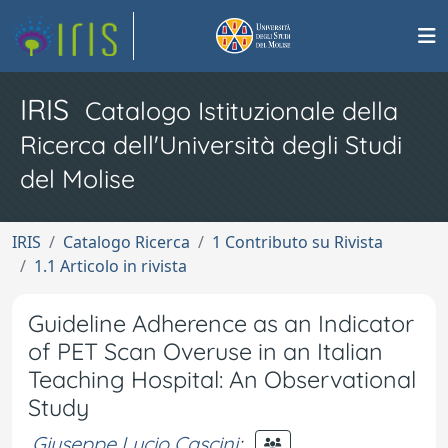
IRIS
Catalogo Istituzionale della
Ricerca dell'Università degli Studi
del Molise
IRIS
Catalogo Ricerca
1 Contributo su Rivista
1.1 Articolo in rivista
Guideline Adherence as an Indicator
of PET Scan Overuse in an Italian
Teaching Hospital: An Observational
Study
Giuseppe Lucio Cascini
;