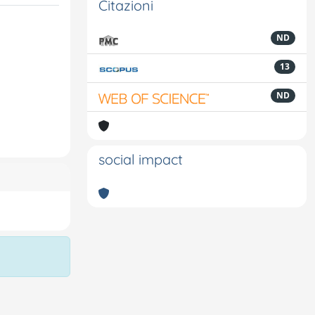
Citazioni
ND
13
ND
social impact