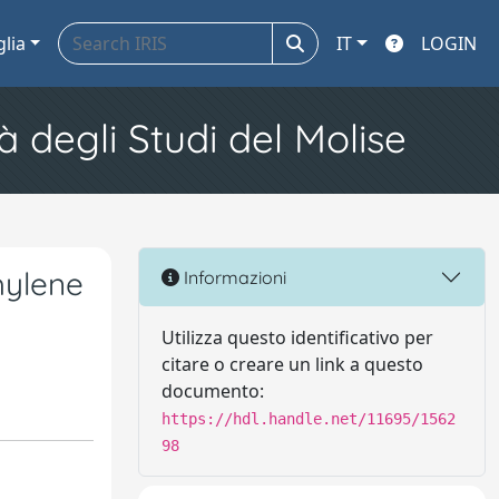
glia
IT
LOGIN
à degli Studi del Molise
hylene
Informazioni
Utilizza questo identificativo per
citare o creare un link a questo
documento:
https://hdl.handle.net/11695/1562
98