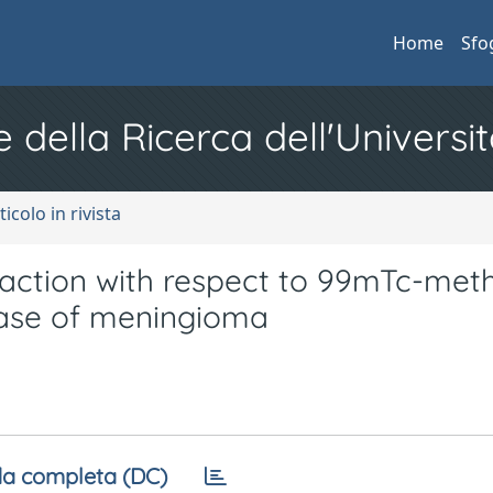
Home
Sfo
e della Ricerca dell'Universit
ticolo in rivista
raction with respect to 99mTc-met
case of meningioma
a completa (DC)