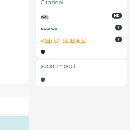
Citazioni
ND
7
7
social impact