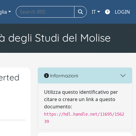
glia
IT
LOGIN
à degli Studi del Molise
erted
Informazioni
Utilizza questo identificativo per
citare o creare un link a questo
documento:
https://hdl.handle.net/11695/1562
39