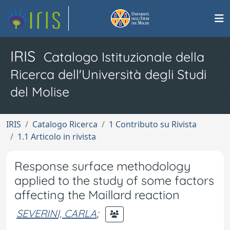
IRIS
Catalogo Istituzionale della
Ricerca dell'Università degli Studi
del Molise
IRIS
Catalogo Ricerca
1 Contributo su Rivista
1.1 Articolo in rivista
Response surface methodology
applied to the study of some factors
affecting the Maillard reaction
SEVERINI, CARLA
;