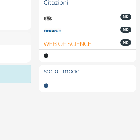
Citazioni
ND
ND
ND
social impact