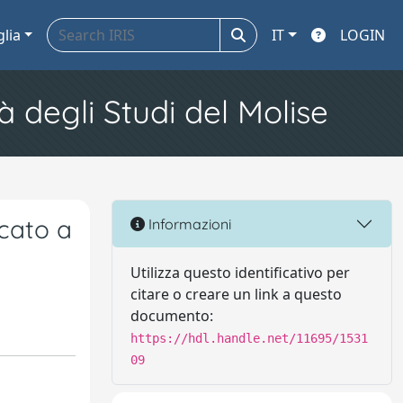
glia
IT
LOGIN
à degli Studi del Molise
icato a
Informazioni
Utilizza questo identificativo per
citare o creare un link a questo
documento:
https://hdl.handle.net/11695/1531
09