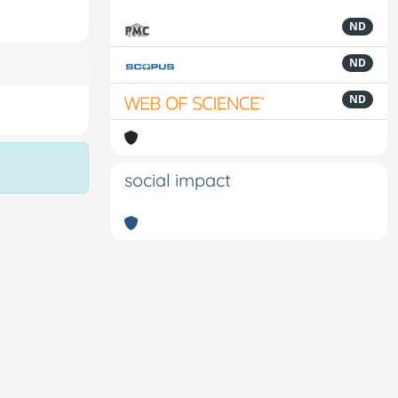
ND
ND
ND
social impact