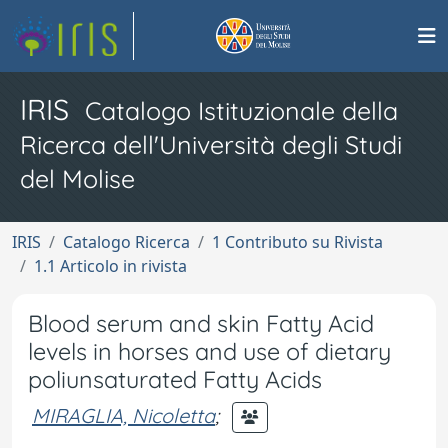
IRIS
Catalogo Istituzionale della
Ricerca dell'Università degli Studi
del Molise
IRIS
Catalogo Ricerca
1 Contributo su Rivista
1.1 Articolo in rivista
Blood serum and skin Fatty Acid
levels in horses and use of dietary
poliunsaturated Fatty Acids
MIRAGLIA, Nicoletta
;