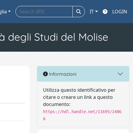
glia
IT
LOGIN
à degli Studi del Molise
Informazioni
Utilizza questo identificativo per
citare o creare un link a questo
documento:
https://hdl.handle.net/11695/1486
6