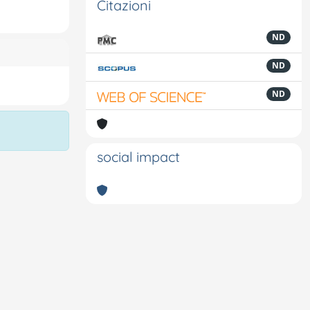
Citazioni
ND
ND
ND
social impact