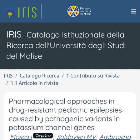
IRIS
Catalogo Istituzionale della
Ricerca dell'Università degli Studi
del Molise
IRIS
Catalogo Ricerca
1 Contributo su Rivista
1.1 Articolo in rivista
Pharmacological approaches in
drug-resistant pediatric epilepsies
caused by pathogenic variants in
potassium channel genes.
Mosca I
;
Soldovieri MV
;
Ambrosino
Co-primo