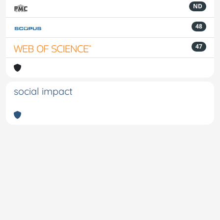
ND
48
47
social impact
Powered by
IRIS
-
about IRIS
-