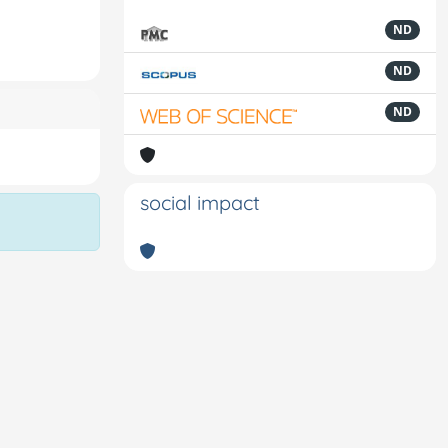
ND
ND
ND
social impact