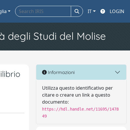
glia
IT
LOGIN
à degli Studi del Molise
librio
Informazioni
Utilizza questo identificativo per
citare o creare un link a questo
documento:
https://hdl.handle.net/11695/1478
49