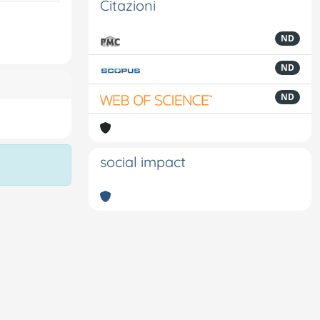
Citazioni
ND
ND
ND
social impact