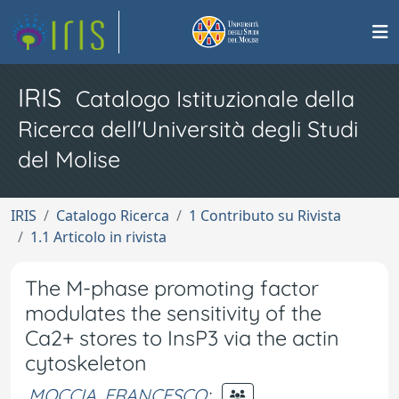
IRIS
Catalogo Istituzionale della
Ricerca dell'Università degli Studi
del Molise
IRIS
Catalogo Ricerca
1 Contributo su Rivista
1.1 Articolo in rivista
The M-phase promoting factor
modulates the sensitivity of the
Ca2+ stores to InsP3 via the actin
cytoskeleton
MOCCIA, FRANCESCO
;