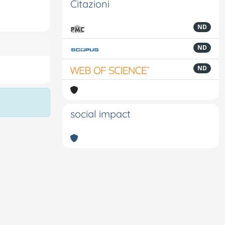
Citazioni
ND
ND
ND
social impact