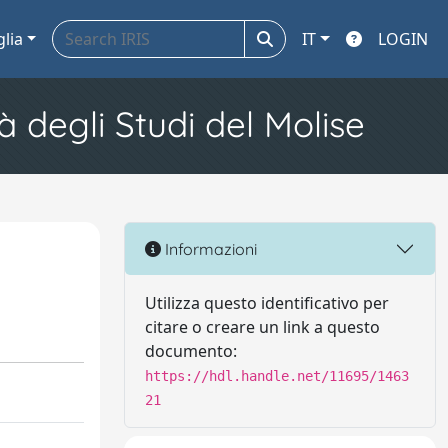
glia
IT
LOGIN
à degli Studi del Molise
Informazioni
Utilizza questo identificativo per
citare o creare un link a questo
documento:
https://hdl.handle.net/11695/1463
21