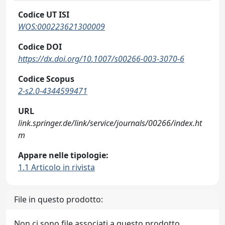
Codice UT ISI
WOS:000223621300009
Codice DOI
https://dx.doi.org/10.1007/s00266-003-3070-6
Codice Scopus
2-s2.0-4344599471
URL
link.springer.de/link/service/journals/00266/index.ht
m
Appare nelle tipologie:
1.1 Articolo in rivista
File in questo prodotto:
Non ci sono file associati a questo prodotto.