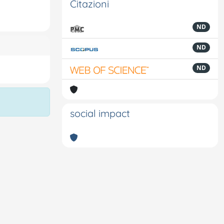
Citazioni
ND
ND
ND
social impact