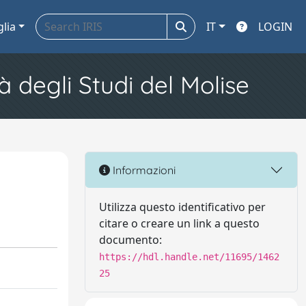
glia
IT
LOGIN
à degli Studi del Molise
Informazioni
Utilizza questo identificativo per
citare o creare un link a questo
documento:
https://hdl.handle.net/11695/1462
25