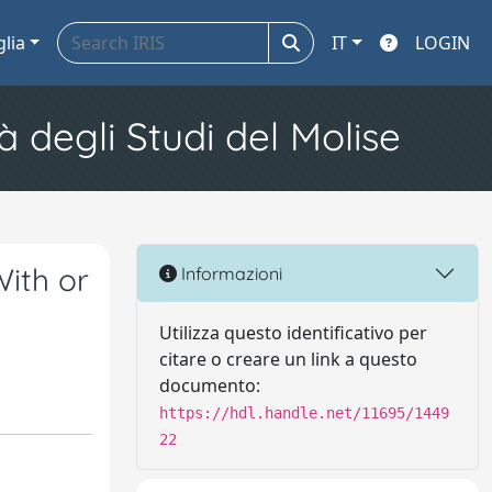
glia
IT
LOGIN
à degli Studi del Molise
With or
Informazioni
Utilizza questo identificativo per
citare o creare un link a questo
documento:
https://hdl.handle.net/11695/1449
22