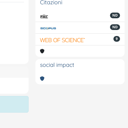
Citazioni
ND
ND
9
social impact