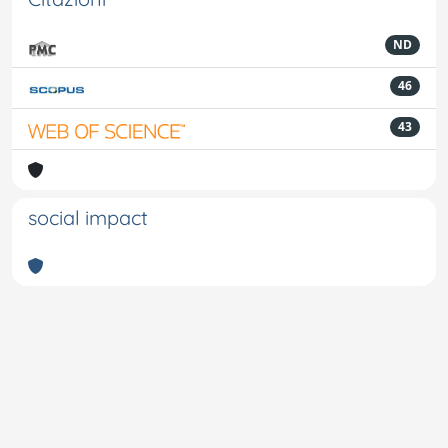
ND
46
43
social impact