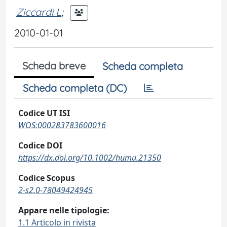
Ziccardi L
;
2010-01-01
Scheda breve
Scheda completa
Scheda completa (DC)
Codice UT ISI
WOS:000283783600016
Codice DOI
https://dx.doi.org/10.1002/humu.21350
Codice Scopus
2-s2.0-78049424945
Appare nelle tipologie:
1.1 Articolo in rivista