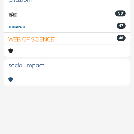
ND
47
46
social impact