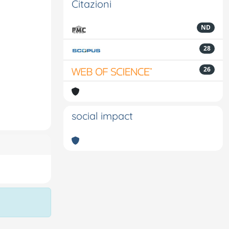
Citazioni
ND
28
26
social impact