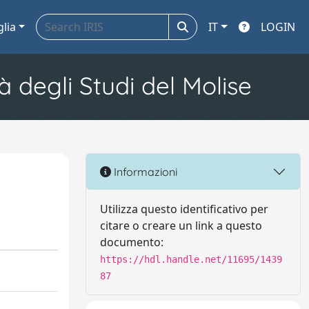
glia
IT
LOGIN
à degli Studi del Molise
Informazioni
Utilizza questo identificativo per
citare o creare un link a questo
documento:
https://hdl.handle.net/11695/1439
87