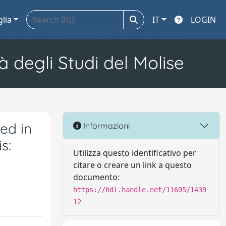
glia
IT
LOGIN
à degli Studi del Molise
ed in
Informazioni
s:
Utilizza questo identificativo per
citare o creare un link a questo
documento:
https://hdl.handle.net/11695/1439
12