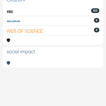
ND
0
0
social impact