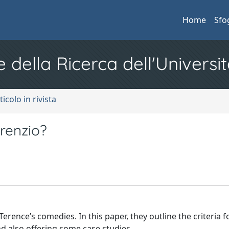
Home
Sfo
e della Ricerca dell'Universit
ticolo in rivista
renzio?
erence’s comedies. In this paper, they outline the criteria fo
nd also offering some case studies.