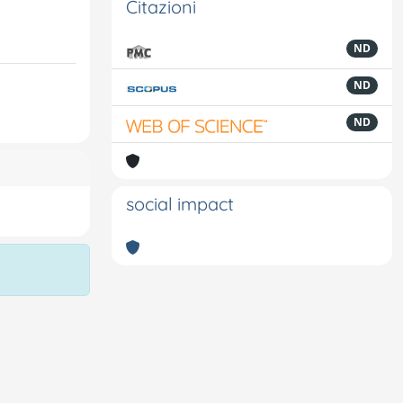
Citazioni
ND
ND
ND
social impact