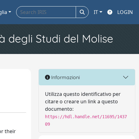
glia
IT
LOGIN
à degli Studi del Molise
Informazioni
Utilizza questo identificativo per
citare o creare un link a questo
documento:
https://hdl.handle.net/11695/1437
09
r their